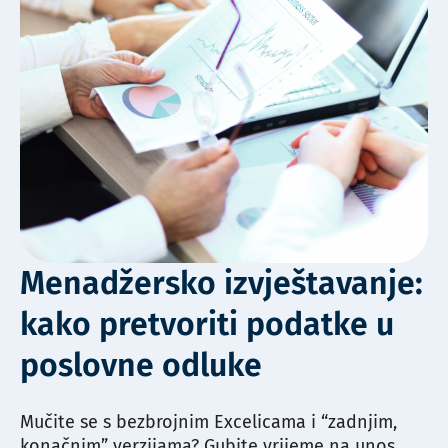
Menadžersko izvještavanje:
kako pretvoriti podatke u
poslovne odluke
Mučite se s bezbrojnim Excelicama i “zadnjim,
konačnim” verzijama? Gubite vrijeme na unos