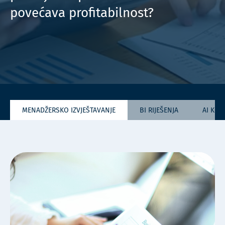
povećava profitabilnost?
MENADŽERSKO IZVJEŠTAVANJE
BI RIJEŠENJA
AI KO