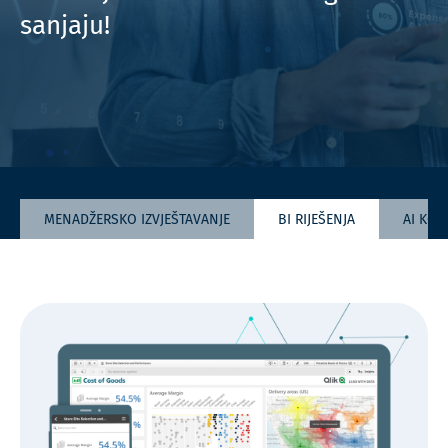
sanjaju!
MENADŽERSKO IZVJEŠTAVANJE
BI RIJEŠENJA
AI KO