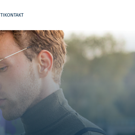
TI
KONTAKT
 segmentima
Business Wargame
Kontroling po djelatnostima