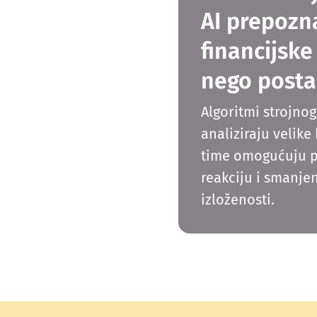
AI prepozn
financijske 
nego posta
Algoritmi strojno
analiziraju velike
time omogućuju 
reakciju i smanjen
izloženosti.