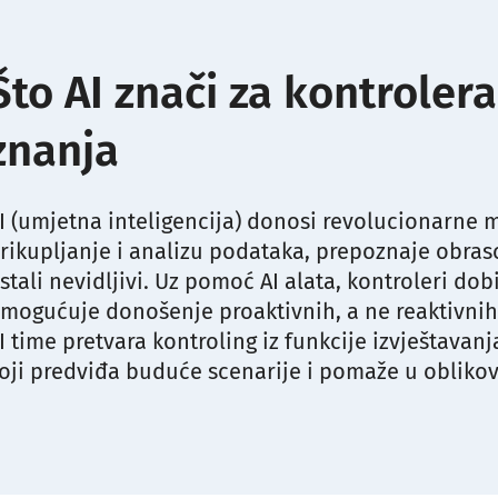
Što AI znači za kontrolera
znanja
I (umjetna inteligencija) donosi revolucionarne 
rikupljanje i analizu podataka, prepoznaje obrasc
stali nevidljivi. Uz pomoć AI alata, kontroleri dob
mogućuje donošenje proaktivnih, a ne reaktivnih
I time pretvara kontroling iz funkcije izvještava
oji predviđa buduće scenarije i pomaže u oblikov