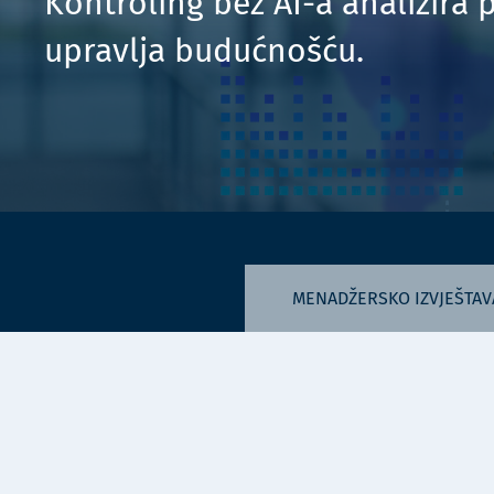
Kontroling bez AI-a analizira 
upravlja budućnošću.
MENADŽERSKO IZVJEŠTAV