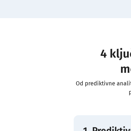
4 klj
m
Od prediktivne anali
1. Predikti