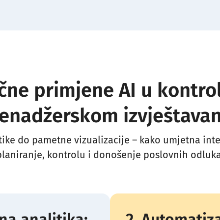
učne primjene AI u kontrol
enadžerskom izvještavan
tike do pametne vizualizacije – kako umjetna int
planiranje, kontrolu i donošenje poslovnih odluka
vna analitika:
2. Automatiza