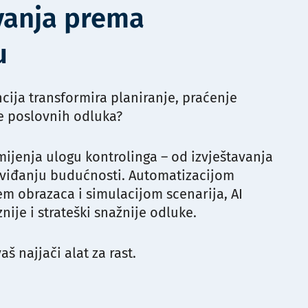
avanja prema
u
cija transformira planiranje, praćenje
e poslovnih odluka?
mijenja ulogu kontrolinga – od izvještavanja
dviđanju budućnosti. Automatizacijom
m obrazaca i simulacijom scenarija, AI
ije i strateški snažnije odluke.
š najjači alat za rast.