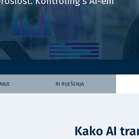
prošlost. Kontroling s AI-em
Uvođenje i razvoj funkcije HR-a
ANJE
BI RIJEŠENJA
Kako AI tra