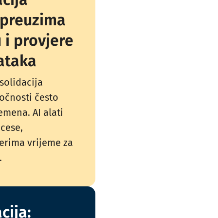
I preuzima
 i provjere
ataka
nsolidacija
točnosti često
mena. AI alati
ocese,
erima vrijeme za
.
cija: