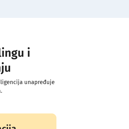
ingu i
ju
eligencija unapređuje
.
cija