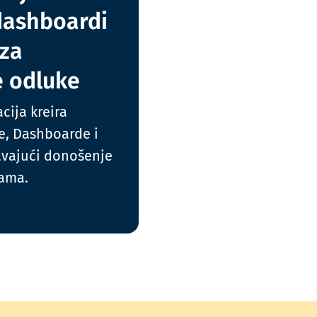
 dashboardi
 za
 odluke
cija kreira
ne, Dashboarde i
šavajući donošenje
nama.