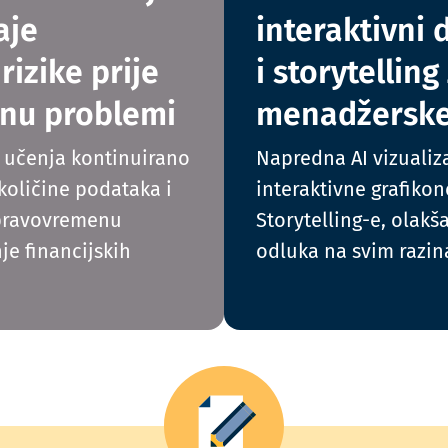
aje
interaktivni
rizike prije
i storytelling
nu problemi
menadžerske
g učenja kontinuirano
Napredna AI vizualiza
 količine podataka i
interaktivne grafiko
pravovremenu
Storytelling-e, olak
je financijskih
odluka na svim razi