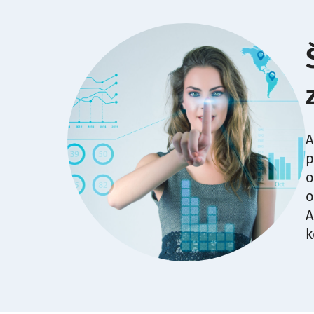
A
p
o
o
A
k