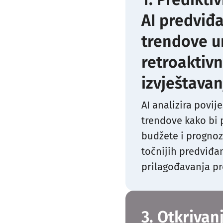
AI predviđa
trendove u
retroaktiv
izvještavan
AI analizira povij
trendove kako bi 
budžete i prognoz
točnijih predviđan
prilagođavanja p
3. Otkrivan