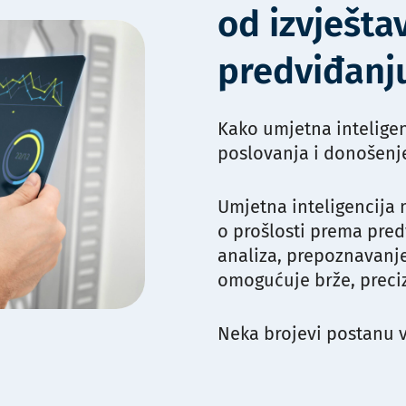
od izvješt
predviđanj
Kako umjetna inteligen
poslovanja i donošenj
Umjetna inteligencija 
o prošlosti prema pre
analiza, prepoznavanje
omogućuje brže, precizn
Neka brojevi postanu va