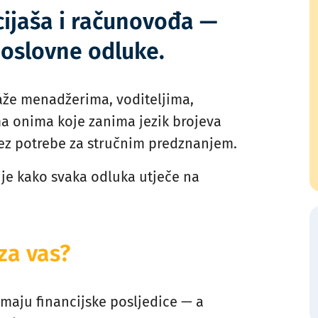
cijaša i računovođa —
poslovne odluke.
aže menadžerima, voditeljima,
ma onima koje zanima jezik brojeva
bez potrebe za stručnim predznanjem.
mije kako svaka odluka utječe na
za vas?
maju financijske posljedice — a