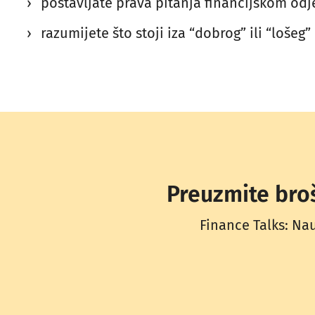
postavljate prava pitanja financijskom odj
razumijete što stoji iza “dobrog” ili “lošeg”
Preuzmite broš
Finance Talks: Nau