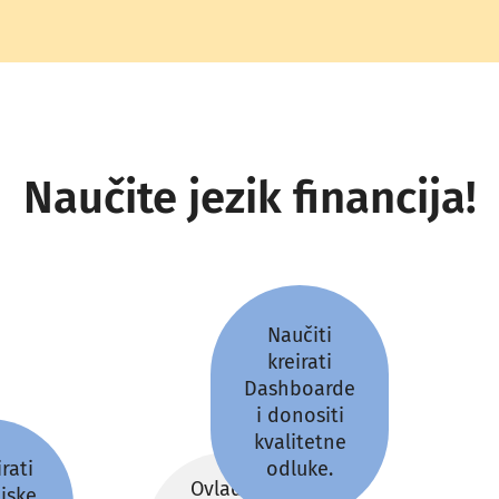
Naučite jezik financija!
Naučiti
kreirati
Dashboarde
i donositi
kvalitetne
rati
odluke.
Ovladati
ijske