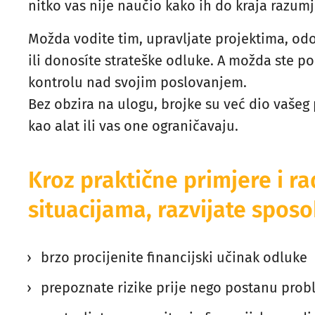
nitko vas nije naučio kako ih do kraja razumj
Možda vodite tim, upravljate projektima, od
ili donosíte strateške odluke. A možda ste po
kontrolu nad svojim poslovanjem.
Bez obzira na ulogu, brojke su već dio vašeg p
kao alat ili vas one ograničavaju.
Kroz praktične primjere i r
situacijama, razvijate spos
brzo procijenite financijski učinak odluke
prepoznate rizike prije nego postanu pro