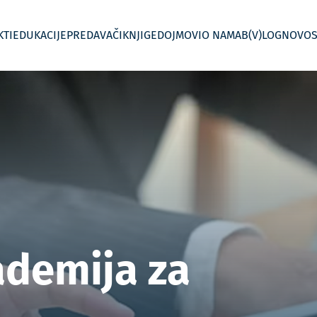
KTI
EDUKACIJE
PREDAVAČI
KNJIGE
DOJMOVI
O NAMA
B(V)LOG
NOVOS
 kontroling
Jednodnevne radionice
Menadžersko izvještavanje
In House Custom – Po mjeri
Kontroling po
ademija za