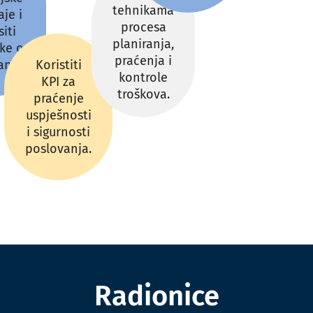
tehnikama
aje i
procesa
iti
planiranja,
čke o
praćenja i
anju.
Koristiti
kontrole
KPI za
troškova.
praćenje
uspješnosti
i sigurnosti
poslovanja.
Radionice