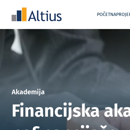
POČETNA
PROJE
Uvođenje i razvoj kontrolinga
Akademije
Interim
Akademija
Financijska ak