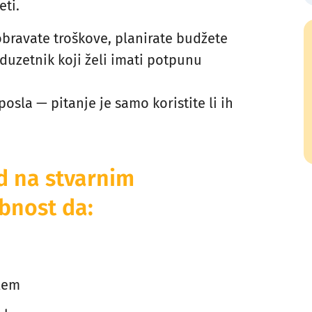
eti.
obravate troškove, planirate budžete
duzetnik koji želi imati potpunu
osla — pitanje je samo koristite li ih
ad na stvarnim
obnost da:
blem