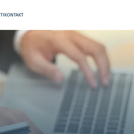
TI
KONTAKT
 segmentima
Business Wargame
Kontroling po djelatnostima