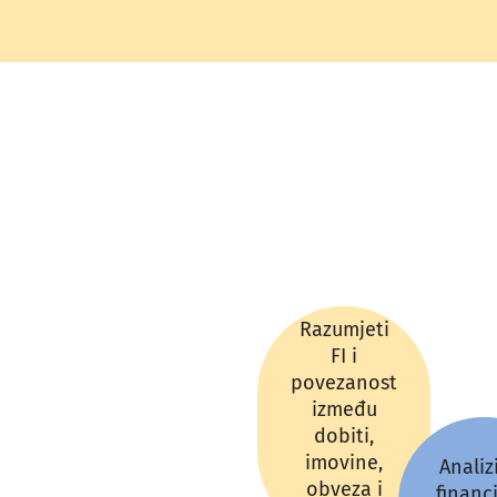
Razumjeti
FI i
povezanost
između
dobiti,
imovine,
Analizi
obveza i
financ