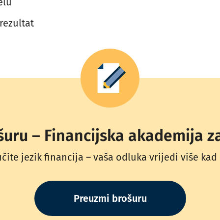
elu
 rezultat
uru – Financijska akademija z
čite jezik financija – vaša odluka vrijedi više kad
Preuzmi brošuru