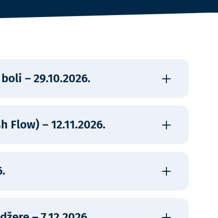
boli – 29.10.2026.
Prijava na radionicu
Cijena: 250,00 € + PDV
h Flow) – 12.11.2026.
Prijava na radionicu
Cijena: 250,00 € + PDV
6.
Prijava na radionicu
Cijena: 250,00 € + PDV
džere – 7.12.2026.