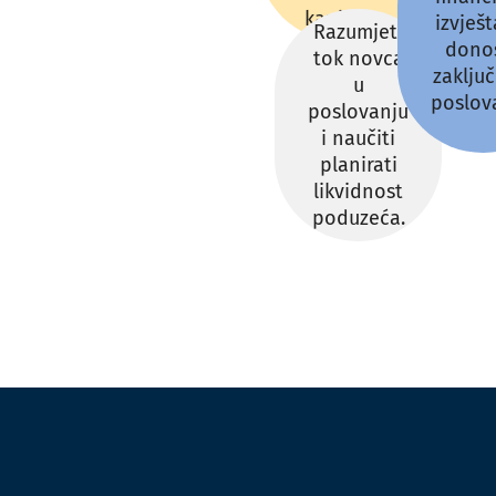
kapitala.
izvješt
Razumjeti
donos
tok novca
zaklju
u
poslov
poslovanju
i naučiti
planirati
likvidnost
poduzeća.