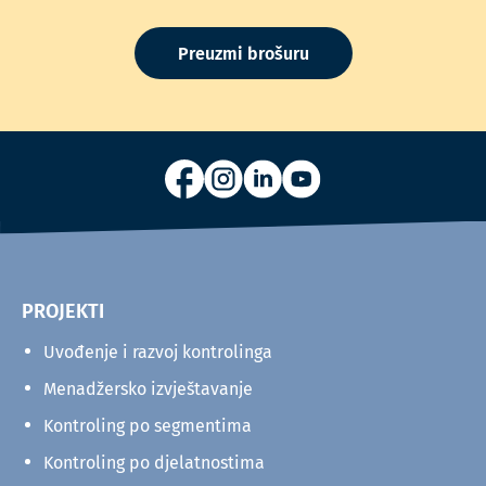
Preuzmi brošuru
PROJEKTI
Uvođenje i razvoj kontrolinga
Menadžersko izvještavanje
Kontroling po segmentima
Kontroling po djelatnostima