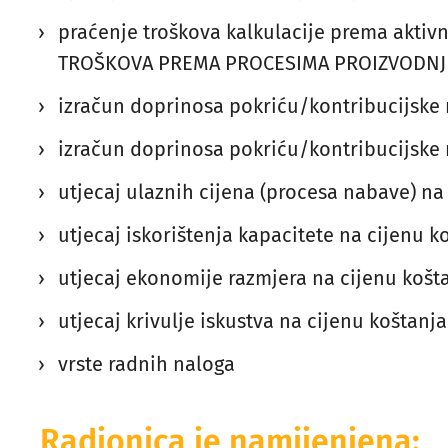
praćenje troškova kalkulacije prema akti
TROŠKOVA PREMA PROCESIMA PROIZVODNJ
izračun doprinosa pokriću/kontribucijske
izračun doprinosa pokriću/kontribucijske 
utjecaj ulaznih cijena (procesa nabave) na
utjecaj iskorištenja kapacitete na cijenu k
utjecaj ekonomije razmjera na cijenu košt
utjecaj krivulje iskustva na cijenu koštanja
vrste radnih naloga
Radionica je namijenjena: