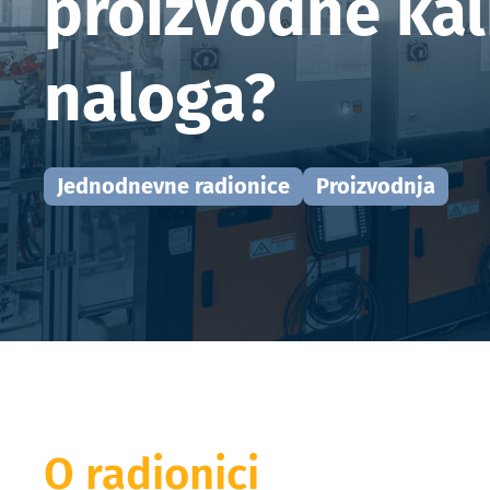
proizvodne kal
naloga?
Jednodnevne radionice
Proizvodnja
O radionici