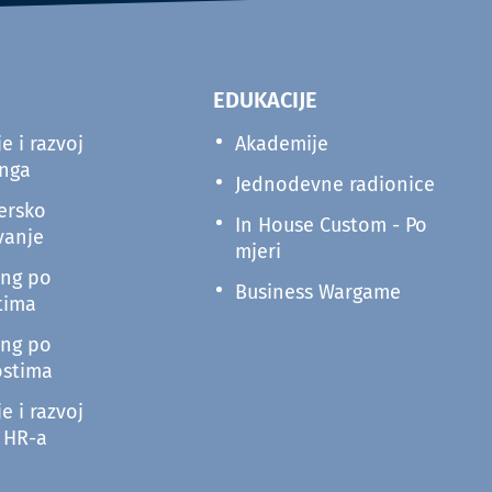
EDUKACIJE
e i razvoj
Akademije
inga
Jednodevne radionice
ersko
In House Custom - Po
vanje
mjeri
ing po
Business Wargame
tima
ing po
ostima
e i razvoj
e HR-a