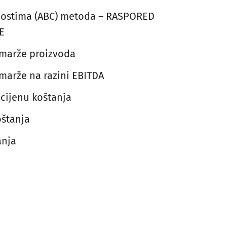
vnostima (ABC) metoda – RASPORED
E
 marže proizvoda
marže na razini EBITDA
 cijenu koštanja
oštanja
anja