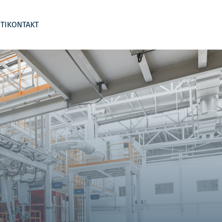
TI
KONTAKT
 segmentima
Business Wargame
Kontroling po djelatnostima