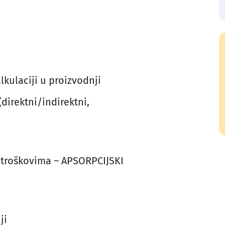
lkulaciji u proizvodnji
(direktni/indirektni,
 troškovima – APSORPCIJSKI
ji