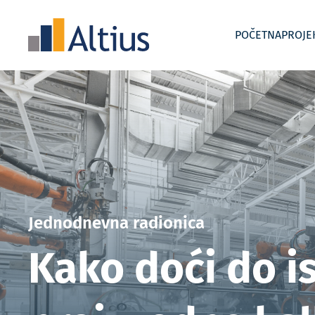
POČETNA
PROJE
Uvođenje i razvoj kontrolinga
Akademije
Interim
Jednodnevna radionica
Kako doći do i