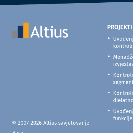
PROJEKTI
Uvođenj
kontrol
Menadž
izvješta
Kontrol
segmen
Kontrol
djelatn
Uvođenj
funkcij
© 2007-2026 Altius savjetovanje