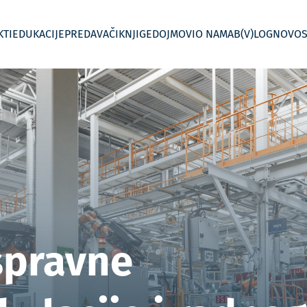
KTI
EDUKACIJE
PREDAVAČI
KNJIGE
DOJMOVI
O NAMA
B(V)LOG
NOVOS
 kontroling
Jednodnevne radionice
Menadžersko izvještavanje
In House Custom – Po mjeri
Kontroling po
spravne