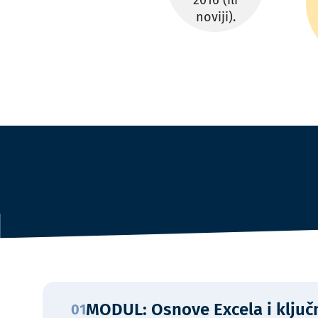
2016 (ili
noviji).
MODUL: Osnove Excela i ključ
01