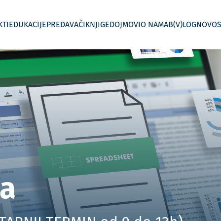
KTI
EDUKACIJE
PREDAVAČI
KNJIGE
DOJMOVI
O NAMA
B(V)LOG
NOVOS
 kontroling
Jednodnevne radionice
Menadžersko izvještavanje
In House Custom – Po mjeri
Kontroling po
ja