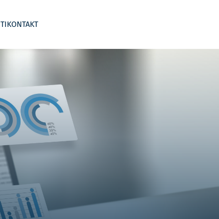
TI
KONTAKT
 segmentima
Business Wargame
Kontroling po djelatnostima