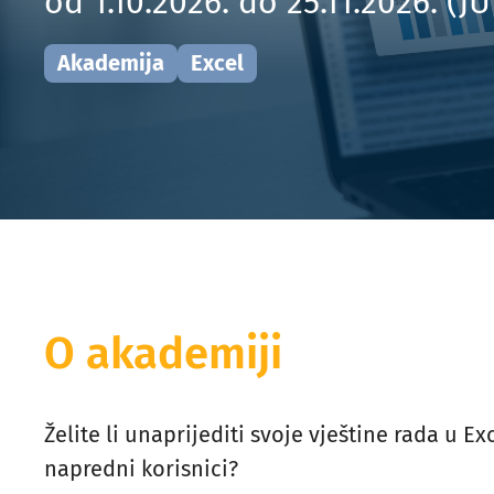
od 1.10.2026. do 25.11.2026. (
Akademija
Excel
O akademiji
Želite li unaprijediti svoje vještine rada u Exc
napredni korisnici?