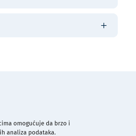
Prijava na radionicu
Cijena: 600€ + PDV
Prijava na radionicu
Cijena: 600€ + PDV
icima omogućuje da brzo i
ih analiza podataka.