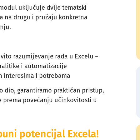
 modul uključuje dvije tematski
a na drugu i pružaju konkretna
nju.
lovito razumijevanje rada u Excelu –
litike i automatizacije
m interesima i potrebama
mo dio, garantiramo praktičan pristup,
e prema povećanju učinkovitosti u
puni potencijal Excela!