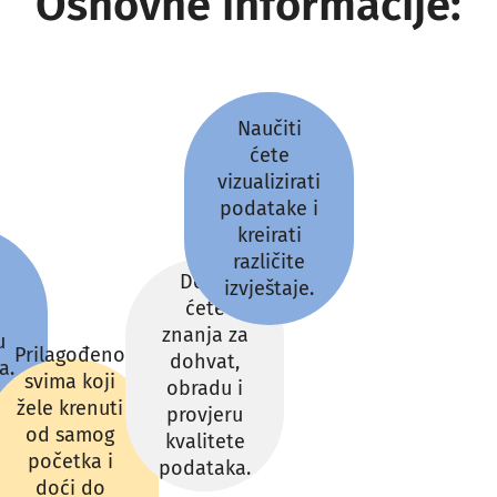
Osnovne informacije:
Naučiti
ćete
vizualizirati
podatake i
kreirati
različite
Dobit
izvještaje.
ćete
znanja za
u
Prilagođeno
dohvat,
a.
svima koji
obradu i
žele krenuti
provjeru
od samog
kvalitete
početka i
podataka.
doći do