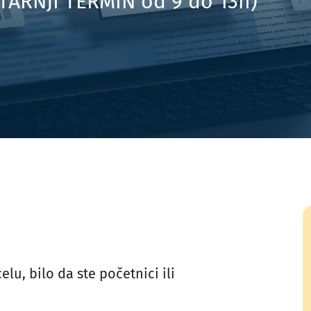
JUTARNJI TERMIN od 9 do 13h)
Uvođenje i razvoj funkcije HR-a
elu, bilo da ste početnici ili