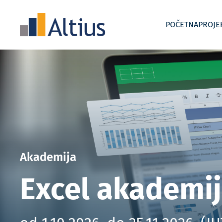
POČETNA
PROJE
Uvođenje i razvoj kontrolinga
Akademije
Interim
Akademija
Excel akademi