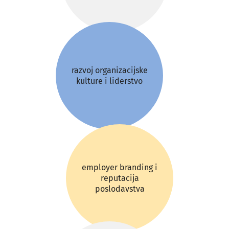
razvoj organizacijske
kulture i liderstvo
employer branding i
reputacija
poslodavstva