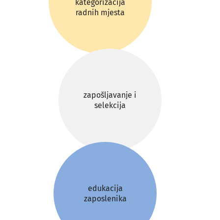
kategorizacija
radnih mjesta
zapošljavanje i
selekcija
edukacija
zaposlenika