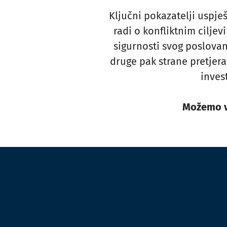
Ključni pokazatelji uspješ
radi o konfliktnim cilje
sigurnosti svog poslovanj
druge pak strane pretjer
inves
Možemo v