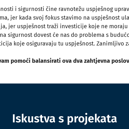
nosti i sigurnosti čine ravnotežu uspješnog uprav
vima, jer kada svoj fokus stavimo na uspješnost ul
a, jer uspješnost traži investicije koje ne moraju u
ana sigurnost dovest će nas do problema s budu
ticija koje osiguravaju tu uspješnost. Zanimljivo z
am pomoći balansirati ova dva zahtjevna poslov
Iskustva s projekata