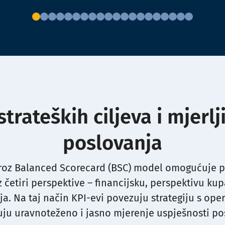
trateških ciljeva i mjerlj
poslovanja
roz Balanced Scorecard (BSC) model omogućuje pra
z četiri perspektive – financijsku, perspektivu ku
oja. Na taj način KPI-evi povezuju strategiju s ope
u uravnoteženo i jasno mjerenje uspješnosti po