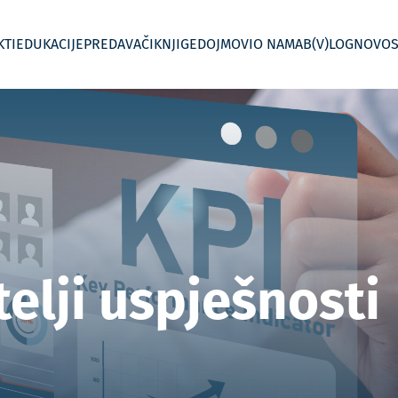
KTI
EDUKACIJE
PREDAVAČI
KNJIGE
DOJMOVI
O NAMA
B(V)LOG
NOVOS
 kontroling
Jednodnevne radionice
Menadžersko izvještavanje
In House Custom – Po mjeri
Kontroling po
elji uspješnosti