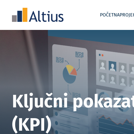
POČETNA
PROJE
Uvođenje i razvoj kontrolinga
Akademije
Interim
Ključni pokazat
(KPI)