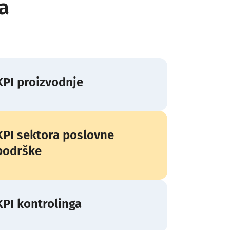
a
KPI proizvodnje
KPI sektora poslovne
podrške
KPI kontrolinga