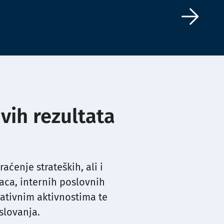
ivih rezultata
ćenje strateških, ali i
paca, internih poslovnih
rativnim aktivnostima te
slovanja.