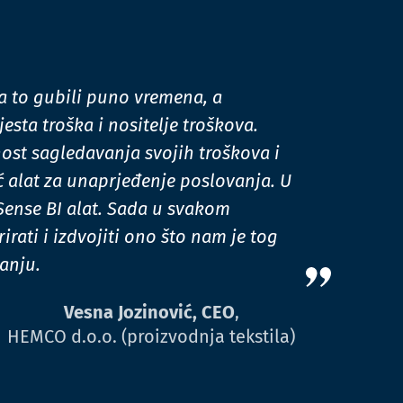
na to gubili puno vremena, a
esta troška i nositelje troškova.
t sagledavanja svojih troškova i
ć alat za unaprjeđenje poslovanja. U
Sense BI alat. Sada u svakom
rati i izdvojiti ono što nam je tog
anju.
Vesna Jozinović, CEO
,
HEMCO d.o.o. (proizvodnja tekstila)