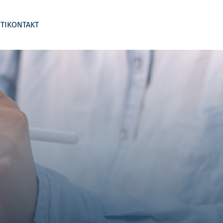
TI
KONTAKT
 segmentima
Business Wargame
Kontroling po djelatnostima