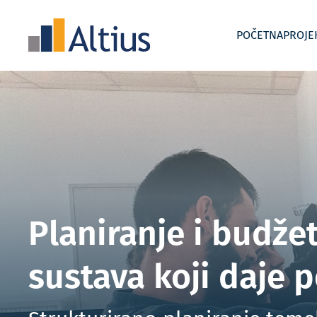
POČETNA
PROJE
Uvođenje i razvoj kontrolinga
Akademije
Interim
Planiranje i budžet
sustava koji daje