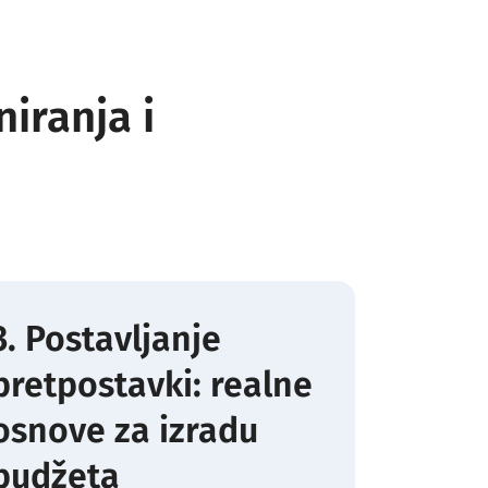
iranja i
3. Postavljanje
pretpostavki: realne
osnove za izradu
budžeta