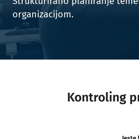
Strukturirano planiranje temel
organizacijom.
Kontroling p
Jeste