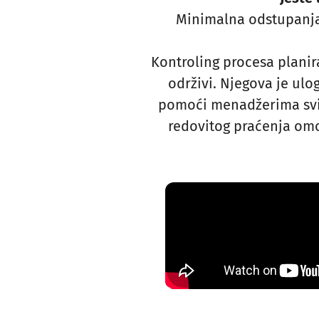
Minimalna odstupanja 
Kontroling procesa planira
održivi. Njegova je ulog
pomoći menadžerima svih 
redovitog praćenja omo