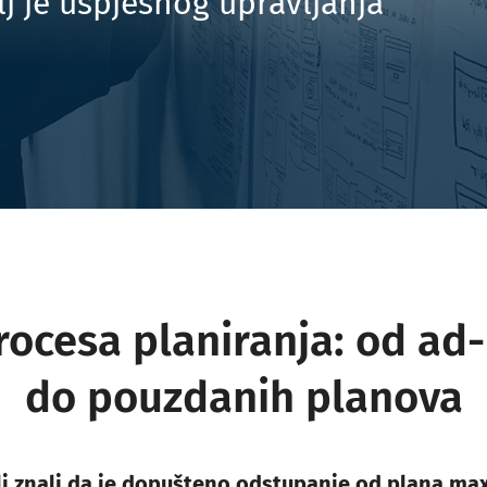
j je uspješnog upravljanja
Uvođenje i razvoj funkcije HR-a
rocesa planiranja: od ad
do pouzdanih planova
 li znali da je dopušteno odstupanje od plana ma