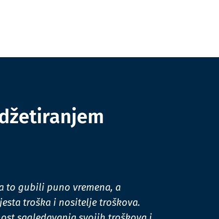
udžetiranjem
na to gubili puno vremena, a
esta troška i nositelje troškova.
t sagledavanja svojih troškova i