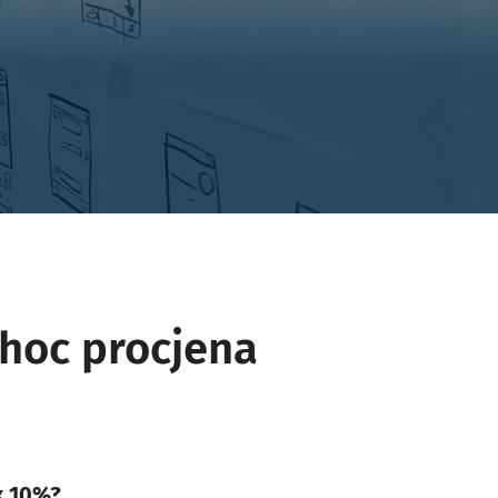
-hoc procjena
x 10%?