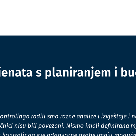
ijenata s planiranjem i b
ontrolinga radili smo razne analize i izvještaje i 
ačnici nisu bili povezani. Nismo imali definirana mj
kontrolinga sve odgovorne osobe imaju mogućnos