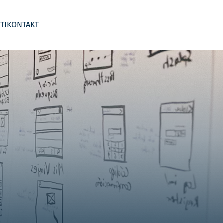
TI
KONTAKT
 segmentima
Business Wargame
Kontroling po djelatnostima