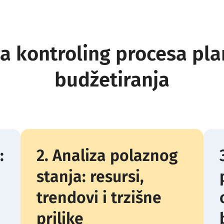
za kontroling procesa plan
budžetiranja
:
2. Analiza polaznog
stanja: resursi,
trendovi i trzišne
prilike