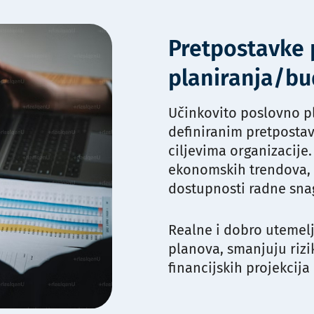
Pretpostavke
planiranja/bu
Učinkovito poslovno pl
definiranim pretpostav
ciljevima organizacije
ekonomskih trendova, p
dostupnosti radne snag
Realne i dobro utemel
planova, smanjuju riz
financijskih projekcija 