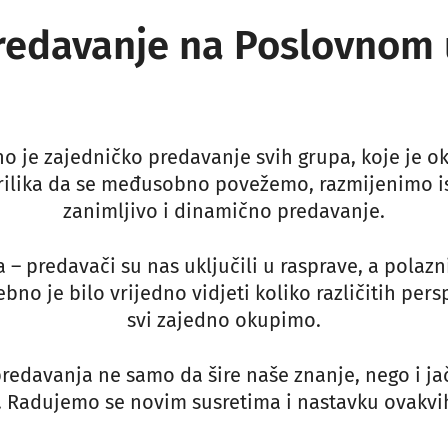
redavanje na Poslovnom uč
Uvođenje i razvoj funkcije HR-a
no je zajedničko predavanje svih grupa, koje je o
 prilika da se međusobno povežemo, razmijenimo i
zanimljivo i dinamično predavanje.
 – predavači su nas uključili u rasprave, a polazni
no je bilo vrijedno vidjeti koliko različitih per
svi zajedno okupimo.
redavanja ne samo da šire naše znanje, nego i jač
 Radujemo se novim susretima i nastavku ovakvih 