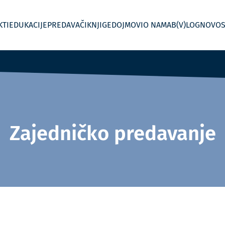
KTI
EDUKACIJE
PREDAVAČI
KNJIGE
DOJMOVI
O NAMA
B(V)LOG
NOVOS
Zajedničko predavanje
 kontroling
Jednodnevne radionice
Menadžersko izvještavanje
In House Custom – Po mjeri
Kontroling po