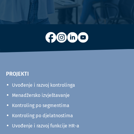
PROJEKTI
Uvođenje i razvoj kontrolinga
Menadžersko izvještavanje
Kontroling po segmentima
Kontroling po djelatnostima
Uvođenje i razvoj funkcije HR-a